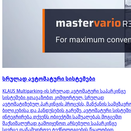
სრულად ავტომატური სისტემები
KLAUS Multiparking-ის სრულად ავტომატური საპარკინგე
სისტემები გთავაზობთ კომფორტულ, სრულად
ავტომატიზებულ პარკინგის პროცესს, მანქანის სამგზავრ
ბილიკებისა და პანდუსების გარეშე. ავტომატური სისტემი
ინტეგრირება თქვენს ობიექტში საშუალებას მოგცემთ
მაქსიმალურად გამოიყენოთ არსებული საპარკინგე
სივრცე თანამედროვე ტექნოლოგიების წყალობით.